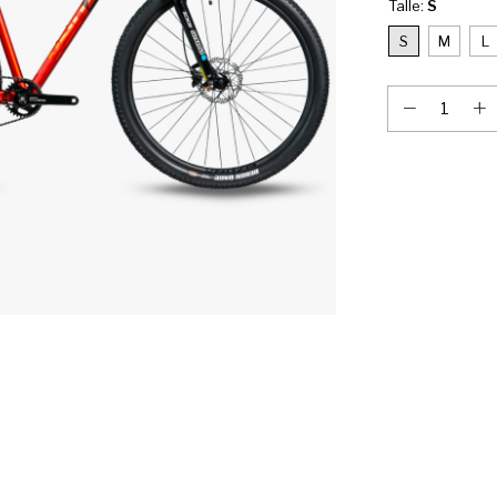
Talle:
S
S
M
L