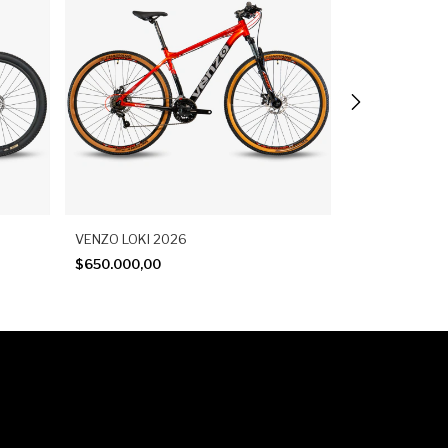
VENZO LOKI 2026
VENZO THORN
$650.000,00
$862.500,00