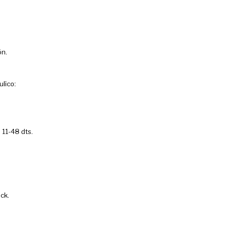
ón.
lico:
11-48 dts.
ck.