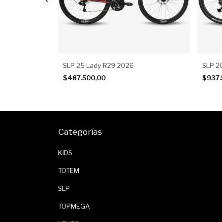
SLP 25 Lady R29 2026
SLP 2
$487.500,00
$937
Categorías
KIDS
TOTEM
SLP
TOPMEGA