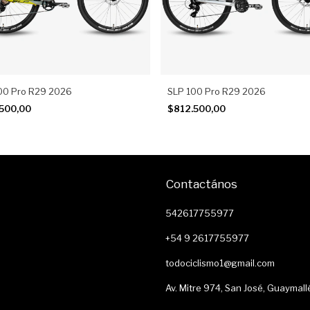
00 Pro R29 2026
SLP 100 Pro R29 2026
.500,00
$812.500,00
Contactános
542617755977
+54 9 2617755977
todociclismo1@gmail.com
Av. Mitre 974, San José, Guaymall