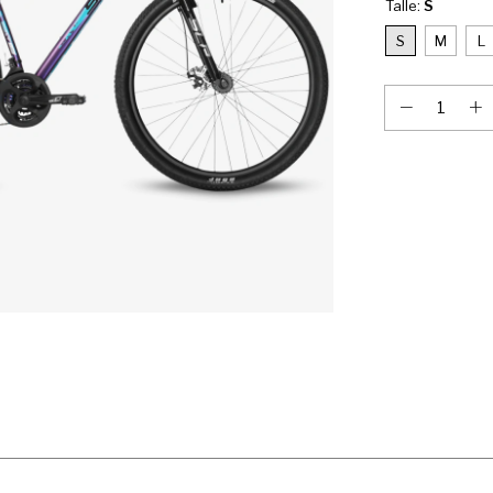
Talle:
S
S
M
L